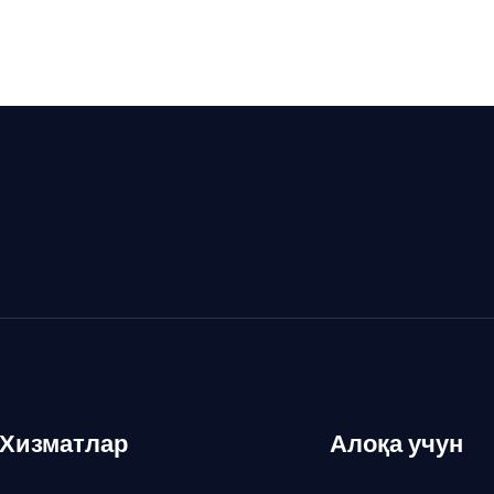
Хизматлар
Алоқа учун