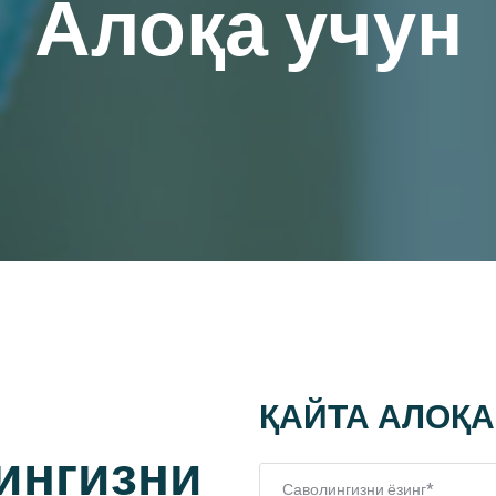
Алоқа учун
ҚАЙТА АЛОҚА
ингизни