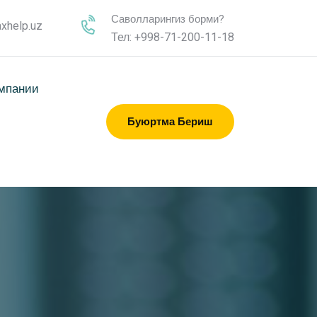
Саволларингиз борми?
xhelp.uz
Тел: +998-71-200-11-18
омпании
Буюртма Бериш