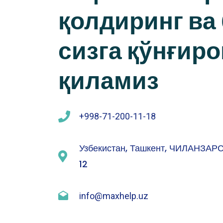
қолдиринг ва
сизга қўнғиро
қиламиз
+998-71-200-11-18
Узбекистан, Ташкент, ЧИЛАНЗАР
12
info@maxhelp.uz