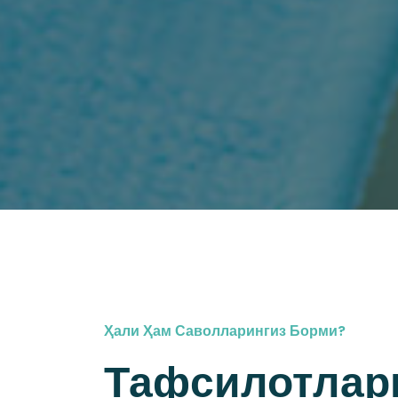
Ҳали Ҳам Саволларингиз Борми?
Тафсилотлар