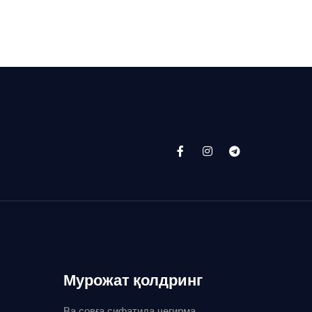
Мурожат қолдринг
Ва совға сифатида чегирма