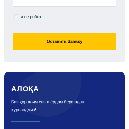
я не робот
Оставить Заявку
АЛОҚА
Биз ҳар доим сизга ёрдам беришдан
хурсандмиз!