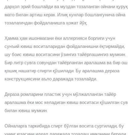
дарҳол эрий бошлайди ва муздан тозаланган ойнани қуруқ
мато билан артиш керак. Илиқ кунлар бошлангунича ойна
тозалагичдан фойдаланишга ҳожат йўқ.
Ҳамма ҳам ишонмагани ёки аллергияси борлиги учун
сунъий ювиш воситаларидан фойдаланишни ёқтирмайди,
шу боис ювиш воситасини ўзингиз тайёрлашингиз мумкин.
Бир литр сувга совундан тайёрланган аралашма ва бир ош
қошиқ нашатир спирти қўшилади. Бу аралашма дераза
конструкциясини аъло даражада тозалайди.
Дераза ромларини пластик учун мўлжалланган тайёр
аралашма ёки мос келадиган ювиш воситаси қўшилган сув
билан ювиш мумкин.
Ойналарга таркибида спирт бўлган восита суртилади, бу
унинг юзасини идеал даражада тозалаш имконини беради.