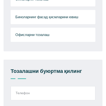
Биноларнинг фасад қисмларини ювиш
Офисларни тозалаш
Тозалашни буюртма қилинг