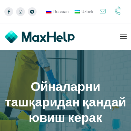
Russian
Uzbek
Ойналарни
ташқаридан қандай
ювиш керак