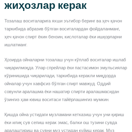
жиҳозлар керак
Тозалаш воситаларига яхши эътибор беринг ва ҳеч қачон
таркибида абразив бўлган воситалардан фойдаланманг,
ҳеч қачон спирт ёкин бензин, кислоталар ёки ишқорларни
ишлатманг.
Ҳозирда ойналарни тозалаш учун кўплаб воситалар ишлаб
чиқарилмоқда. Улар спрейлар ёки пастасимон эмульсиялар
кўринишида чиқарилади, таркибида керакли миқдорда
ойналар учун хавфсиз бўлган спирт мавжуд. Оддий
совунли аралашма ёки нашатир спирти аралашмасидан
ўзингиз ҳам ювиш воситаси тайёрлашингиз мумкин.
Қишда ойна устидаги музламани кетказиш учун уни қириш
ёки илиқ сув сепиш керак эмас, балки ош тузини сувда
аралаштириш ва сувни муз устидан қуйиш керак. Муз