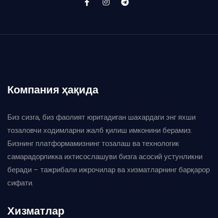
Компания ҳақида
Биз сизга, биз фаолият юритадиган шахардаги энг яхши
тозаловчи ходимларни жалб қилиш имконини берамиз.
Бизнинг платформамизнинг тозалаш ва технологик
самарадорликка ихтисослашуви бизга асосий устунликни
беради – тажрибали ижрочилар ва хизматларнинг барқарор
сифати.
Хизматлар