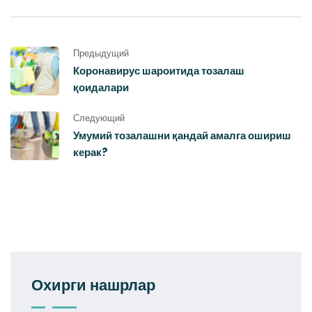
Предыдущий
Коронавирус шароитида тозалаш
қоидалари
Следующий
Умумий тозалашни қандай амалга ошириш
керак?
Охирги нашрлар