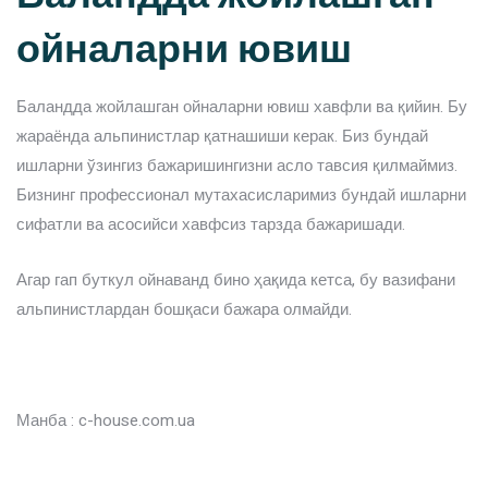
ойналарни ювиш
Баландда жойлашган ойналарни ювиш хавфли ва қийин. Бу
жараёнда альпинистлар қатнашиши керак. Биз бундай
ишларни ўзингиз бажаришингизни асло тавсия қилмаймиз.
Бизнинг профессионал мутахасисларимиз бундай ишларни
сифатли ва асосийси хавфсиз тарзда бажаришади.
Агар гап буткул ойнаванд бино ҳақида кетса, бу вазифани
альпинистлардан бошқаси бажара олмайди.
Манба : c-house.com.ua