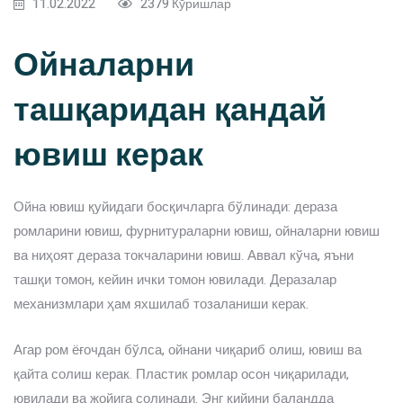
11.02.2022
2379 Кўришлар
Ойналарни
ташқаридан қандай
ювиш керак
Ойна ювиш қуйидаги босқичларга бўлинади: дераза
ромларини ювиш, фурнитураларни ювиш, ойналарни ювиш
ва ниҳоят дераза токчаларини ювиш. Аввал кўча, яъни
ташқи томон, кейин ички томон ювилади. Деразалар
механизмлари ҳам яхшилаб тозаланиши керак.
Агар ром ёғочдан бўлса, ойнани чиқариб олиш, ювиш ва
қайта солиш керак. Пластик ромлар осон чиқарилади,
ювилади ва жойига солинади. Энг қийини баландда