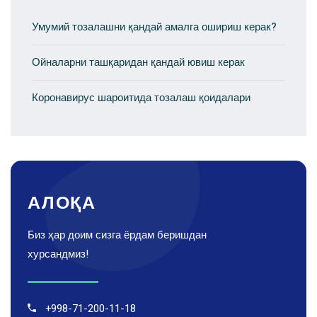
Умумий тозалашни қандай амалга ошириш керак?
Ойналарни ташқаридан қандай ювиш керак
Коронавирус шароитида тозалаш қоидалари
АЛОҚА
Биз ҳар доим сизга ёрдам беришдан
хурсандмиз!
+998-71-200-11-18