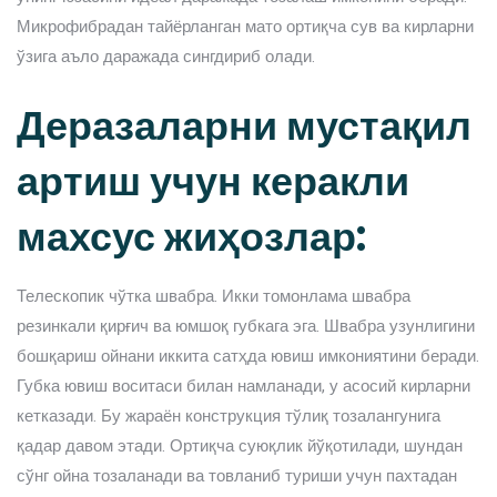
Микрофибрадан тайёрланган мато ортиқча сув ва кирларни
ўзига аъло даражада сингдириб олади.
Деразаларни мустақил
артиш учун керакли
махсус жиҳозлар:
Телескопик чўтка швабра. Икки томонлама швабра
резинкали қирғич ва юмшоқ губкага эга. Швабра узунлигини
бошқариш ойнани иккита сатҳда ювиш имкониятини беради.
Губка ювиш воситаси билан намланади, у асосий кирларни
кетказади. Бу жараён конструкция тўлиқ тозалангунига
қадар давом этади. Ортиқча суюқлик йўқотилади, шундан
сўнг ойна тозаланади ва товланиб туриши учун пахтадан