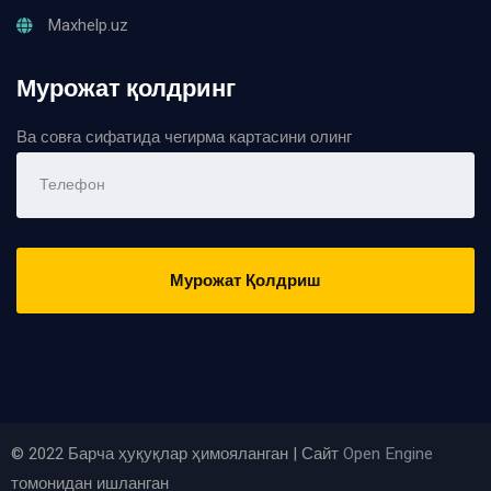
Maxhelp.uz
Мурожат қолдринг
Ва совға сифатида чегирма картасини олинг
Мурожат Қолдриш
© 2022 Барча ҳуқуқлар ҳимояланган | Сайт
Open Engine
томонидан ишланган