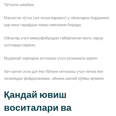
Чўткали швабра;
Магнитли чўтка (энг яхши вариант) у ойналарни бирданига
ҳар икки тарафдан ювиш имконини беради;
Ойналар учун микрофибрадан тайёрланган мато; зарур
ҳолларда нарвон;
Мураккаб кирларни кетказиш учун резинкали қирғич.
Ҳеч қачон эски доғ ёки бўёқни кетказиш учун пичоқ ёки
лезвиядан фойдаланманг, ойнани шилиб қўйиш мумкин.
Қандай ювиш
воситалари ва