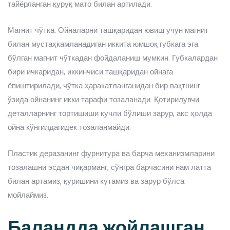
тайёрланган қуруқ мато билан артилади.
Магнит чўтка. Ойналарни ташқаридан ювиш учун магнит
билан мустаҳкамланадиган иккита юмшоқ губкага эга
бўлган магнит чўткадан фойдаланиш мумкин. Губкалардан
бири ичкаридан, иккинчиси ташқаридан ойнага
ёпиштирилади, чўтка ҳаракатланганидан бир вақтнинг
ўзида ойнанинг икки тарафи тозаланади. Қотирилувчи
деталларнинг тортишиши кучли бўлиши зарур, акс ҳолда
ойна кўнгилдагидек тозаланмайди.
Пластик деразанинг фурнитура ва барча механизмларини
тозалашни эсдан чиқарманг, сўнгра барчасини нам латта
билан артамиз, қуришини кутамиз ва зарур бўлса
мойлаймиз.
Баландда жойлашган