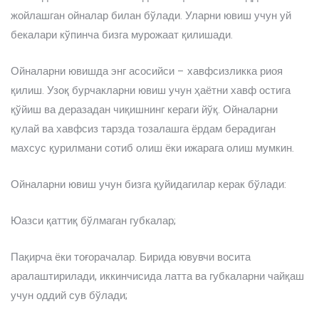
жойлашган ойналар билан бўлади. Уларни ювиш учун уй
бекалари кўпинча бизга мурожаат қилишади.
Ойналарни ювишда энг асосийси – хавфсизликка риоя
қилиш. Узоқ бурчакларни ювиш учун ҳаётни хавф остига
қўйиш ва деразадан чиқишнинг кераги йўқ. Ойналарни
қулай ва хавфсиз тарзда тозалашга ёрдам берадиган
махсус қурилмани сотиб олиш ёки ижарага олиш мумкин.
Ойналарни ювиш учун бизга қуйидагилар керак бўлади:
Юазси қаттиқ бўлмаган губкалар;
Пақирча ёки тоғорачалар. Бирида ювувчи восита
аралаштирилади, иккинчисида латта ва губкаларни чайқаш
учун оддий сув бўлади;